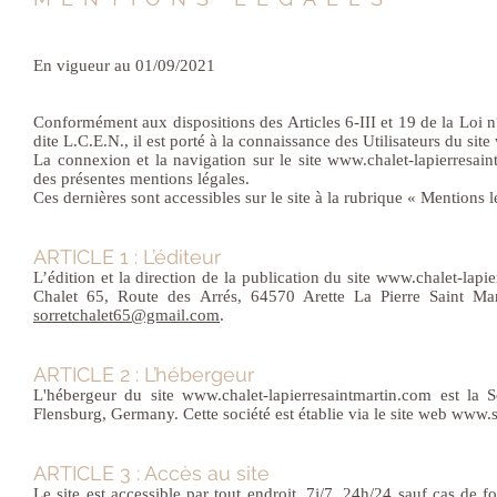
En vigueur au 01/09/2021
Conformément aux dispositions des Articles 6-III et 19 de la Lo
dite L.C.E.N., il est porté à la connaissance des Utilisateurs du site
La connexion et la navigation sur le site
www.chalet-lapierresain
des présentes mentions légales.
Ces dernières sont accessibles sur le site à la rubrique « Mentions l
ARTICLE 1 : L’éditeur
L’édition et la direction de la publication du site
www.chalet-lapie
Chalet 65, Route des Arrés, 64570 Arette La Pierre Saint Mar
sorretchalet65@gmail.com
.
ARTICLE 2 : L’hébergeur
L'hébergeur du site
www.chalet-lapierresaintmartin.com
est la S
Flensburg, Germany. Cette société est établie via le site web
www.s
ARTICLE 3 : Accès au site
Le site est accessible par tout endroit, 7j/7, 24h/24 sauf cas d