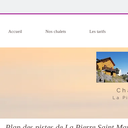
Accueil
Nos chalets
Les tarifs
Ch
La P
Plan des pistes de La Pierre Saint Ma